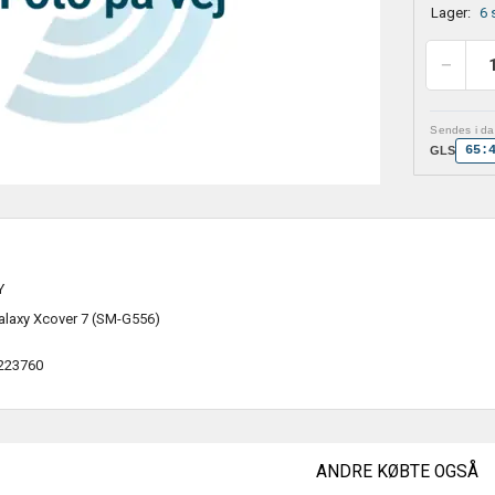
Lager:
6 
Sendes i dag
65:
GLS
Y
alaxy Xcover 7 (SM-G556)
223760
ANDRE KØBTE OGSÅ