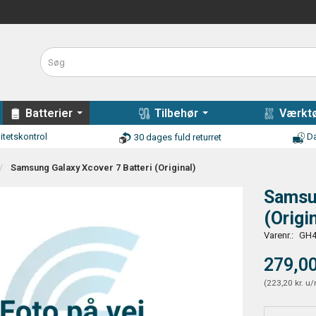
Batterier
Tilbehør
Værktø
itetskontrol
Da
30 dages fuld returret
Samsung Galaxy Xcover 7 Batteri (Original)
Samsun
(Origi
Varenr.:
GH4
279,00
(
223,20 kr.
u/