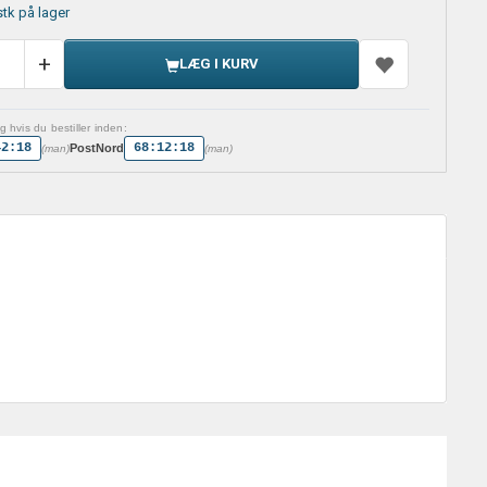
stk på lager
LÆG I KURV
 hvis du bestiller inden:
42:17
68:12:17
PostNord
(man)
(man)