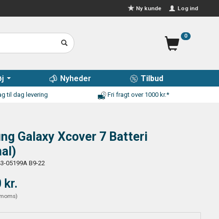
Log ind
Ny kunde
0
j
Nyheder
Tilbud
g til dag levering
Fri fragt over 1000 kr.*
g Galaxy Xcover 7 Batteri
nal)
3-05199A B9-22
 kr.
moms
)