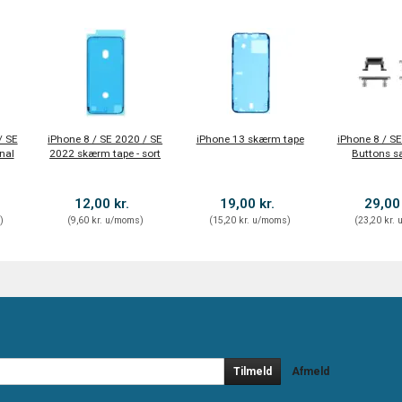
/ SE
iPhone 8 / SE 2020 / SE
iPhone 13 skærm tape
iPhone 8 / S
nal
2022 skærm tape - sort
Buttons sæ
12,00 kr.
19,00 kr.
29,00
s
)
(
9,60 kr.
u/moms
)
(
15,20 kr.
u/moms
)
(
23,20 kr.
u
Tilmeld
Afmeld