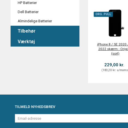
HP Batterier
Dell Batterier
ORG. PULL
Almindelige Batterier
Tilbehør
Værktøj
iPhone 8 / SE 2020 
2022 skærm - Origi
(sort)
229,00 kr.
(
183,20 kr.
u/mom
TILMELD NYHEDSBREV
Email-
adresse