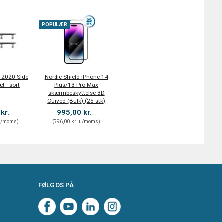
POPULÆR
E 2020 Side
Nordic Shield iPhone 14
t - sort
Plus/13 Pro Max
skærmbeskyttelse 3D
Curved (Bulk) (25 stk)
 kr.
995,00 kr.
/moms
)
(
796,00 kr.
u/moms
)
FØLG OS PÅ