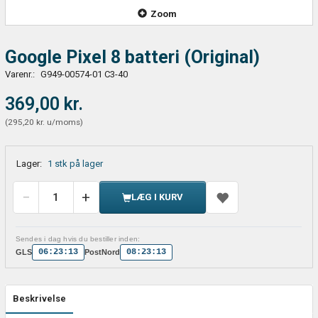
Zoom
Google Pixel 8 batteri (Original)
Varenr.:
G949-00574-01 C3-40
369,00 kr.
(
295,20 kr.
u/moms
)
Lager:
1 stk på lager
LÆG I KURV
Sendes i dag hvis du bestiller inden:
06:23:12
08:23:12
GLS
PostNord
Beskrivelse