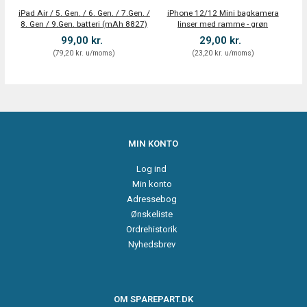
iPad Air / 5. Gen. / 6. Gen. / 7.Gen. /
iPhone 12/12 Mini bagkamera
8. Gen / 9.Gen. batteri (mAh 8827)
linser med ramme - grøn
99,00 kr.
29,00 kr.
(
79,20 kr.
u/moms
)
(
23,20 kr.
u/moms
)
MIN KONTO
Log ind
Min konto
Adressebog
Ønskeliste
Ordrehistorik
Nyhedsbrev
OM SPAREPART.DK