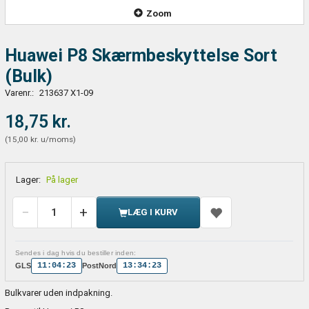
Zoom
Huawei P8 Skærmbeskyttelse Sort
(Bulk)
Varenr.:
213637 X1-09
18,75 kr.
(
15,00 kr.
u/moms
)
Lager:
På lager
LÆG I KURV
Sendes i dag hvis du bestiller inden:
11:04:23
13:34:23
GLS
PostNord
Bulkvarer uden indpakning.