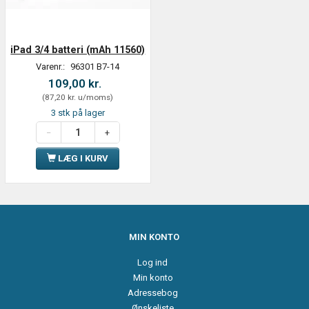
iPad 3/4 batteri (mAh 11560)
Varenr.:
96301 B7-14
109,00 kr.
(
87,20 kr.
u/moms
)
3 stk på lager
LÆG I KURV
MIN KONTO
Log ind
Min konto
Adressebog
Ønskeliste