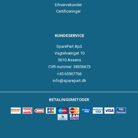
Erhvervskunder
Certificeringer
KUNDESERVICE
SparePart ApS
Vagtelvænget 10
5610 Assens
CVR-nummer: 38556673
+45 65907766
info@sparepart.dk
BETALINGSMETODER