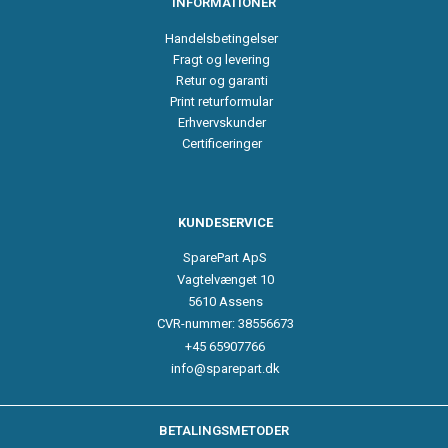
INFORMATIONER
Handelsbetingelser
Fragt og levering
Retur og garanti
Print returformular
Erhvervskunder
Certificeringer
KUNDESERVICE
SparePart ApS
Vagtelvænget 10
5610 Assens
CVR-nummer: 38556673
+45 65907766
info@sparepart.dk
BETALINGSMETODER