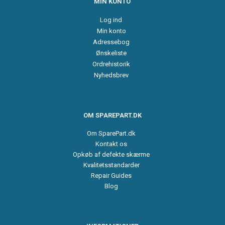
MIN KONTO
Log ind
Min konto
Adressebog
Ønskeliste
Ordrehistorik
Nyhedsbrev
OM SPAREPART.DK
Om SparePart.dk
Kontakt os
Opkøb af defekte skærme
Kvalitetsstandarder
Repair Guides
Blog