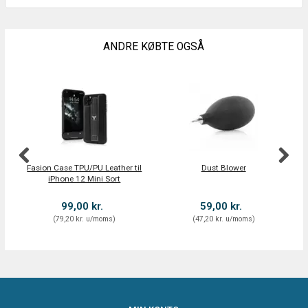
ANDRE KØBTE OGSÅ
S
Fasion Case TPU/PU Leather til
Dust Blower
S
iPhone 12 Mini Sort
99,00 kr.
59,00 kr.
(
79,20 kr.
u/moms
)
(
47,20 kr.
u/moms
)