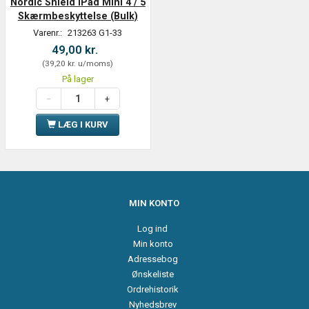
Nordic Shield iPad Mini 4 / 5
Skærmbeskyttelse (Bulk)
Varenr.:
213263 G1-33
49,00 kr.
(
39,20 kr.
u/moms
)
På lager
LÆG I KURV
MIN KONTO
Log ind
Min konto
Adressebog
Ønskeliste
Ordrehistorik
Nyhedsbrev