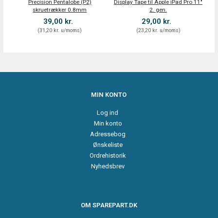
Precision Pentalobe (P2)
Display Tape til Apple iPad Pro 11"
i
skruetrækker 0.8mm
2. gen.
39,00 kr.
29,00 kr.
(
31,20 kr.
u/moms
)
(
23,20 kr.
u/moms
)
MIN KONTO
Log ind
Min konto
Adressebog
Ønskeliste
Ordrehistorik
Nyhedsbrev
OM SPAREPART.DK