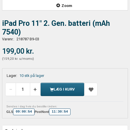
Zoom
iPad Pro 11" 2. Gen. batteri (mAh
7540)
Varenr.:
218787 B9-03
199,00 kr.
(
159,20 kr.
u/moms
)
Lager:
10 stk på lager
LÆG I KURV
Sendes i dag hvis du bestiller inden:
09:00:54
11:30:54
GLS
PostNord