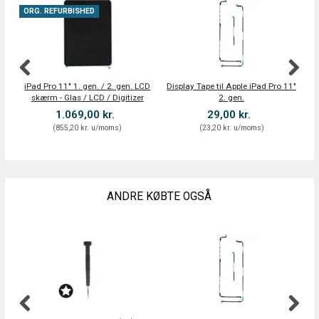
ORG. REFURBISHED
iPad Pro 11" 1. gen. / 2. gen. LCD
Display Tape til Apple iPad Pro 11"
i
skærm - Glas / LCD / Digitizer
2. gen.
1.069,00 kr.
29,00 kr.
(
855,20 kr.
u/moms
)
(
23,20 kr.
u/moms
)
ANDRE KØBTE OGSÅ