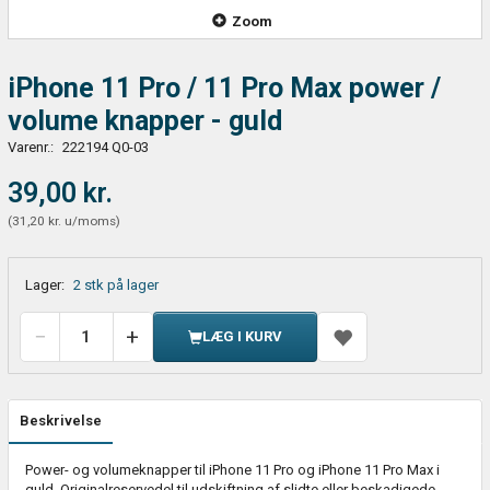
Zoom
iPhone 11 Pro / 11 Pro Max power /
volume knapper - guld
Varenr.:
222194 Q0-03
39,00 kr.
(
31,20 kr.
u/moms
)
Lager:
2 stk på lager
LÆG I KURV
Beskrivelse
Power- og volumeknapper til iPhone 11 Pro og iPhone 11 Pro Max i
guld. Originalreservedel til udskiftning af slidte eller beskadigede