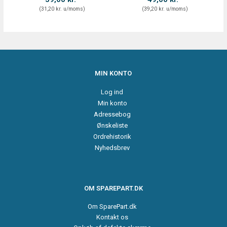
(
31,20 kr.
u/moms
)
(
39,20 kr.
u/moms
)
MIN KONTO
Log ind
Min konto
Adressebog
Ønskeliste
Ordrehistorik
Nyhedsbrev
OM SPAREPART.DK
Om SparePart.dk
Kontakt os