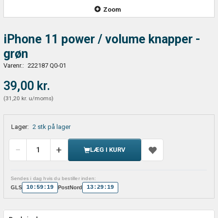
Zoom
iPhone 11 power / volume knapper -
grøn
Varenr.:
222187 Q0-01
39,00 kr.
(
31,20 kr.
u/moms
)
Lager:
2 stk på lager
LÆG I KURV
Sendes i dag hvis du bestiller inden:
10:59:18
13:29:18
GLS
PostNord