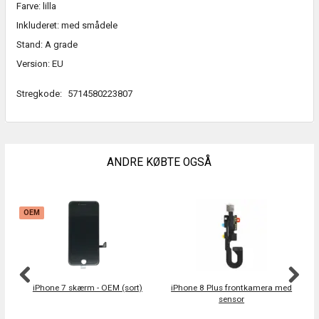
Farve: lilla
Inkluderet: med smådele
Stand: A grade
Version: EU
Stregkode:
5714580223807
ANDRE KØBTE OGSÅ
OEM
iPhone 7 skærm - OEM (sort)
iPhone 8 Plus frontkamera med
Har
sensor