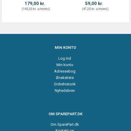
179,00 kr.
59,00 kr.
(
143,20 kr.
u/moms
)
(
47,20 kr.
u/moms
)
MIN KONTO
Log ind
Min konto
Adressebog
Ønskeliste
Ordrehistorik
Nyhedsbrev
OM SPAREPART.DK
Om SparePart.dk
Kontakt os