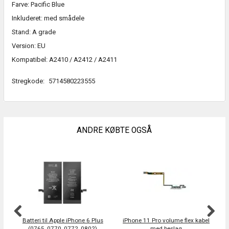
Farve: Pacific Blue
Inkluderet: med smådele
Stand: A grade
Version: EU
Kompatibel: A2410 / A2412 / A2411
Stregkode:
5714580223555
ANDRE KØBTE OGSÅ
S
Batteri til Apple iPhone 6 Plus
iPhone 11 Pro volume flex kabel
(0765, 0770, 0772, 0802)
med beslag