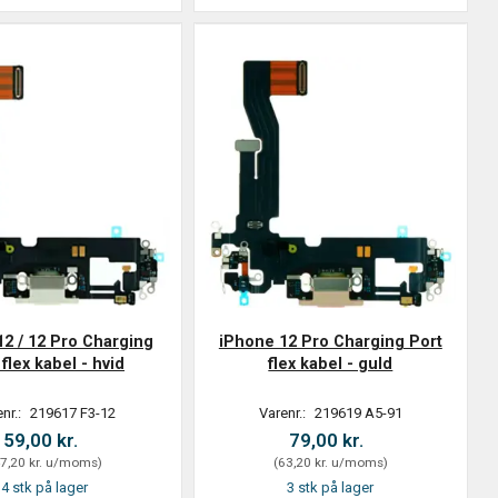
12 / 12 Pro Charging
iPhone 12 Pro Charging Port
 flex kabel - hvid
flex kabel - guld
nr.:
219617 F3-12
Varenr.:
219619 A5-91
59,00 kr.
79,00 kr.
7,20 kr.
u/moms
)
(
63,20 kr.
u/moms
)
4 stk på lager
3 stk på lager