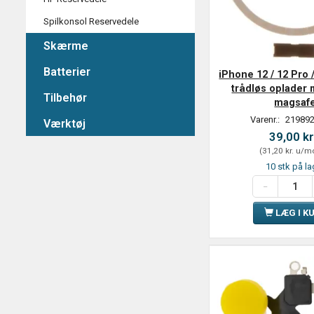
Spilkonsol Reservedele
Skærme
Batterier
iPhone 12 / 12 Pro 
trådløs oplader 
Tilbehør
magsaf
Varenr.:
219892
Værktøj
39,00 kr
(
31,20 kr.
u/m
10 stk på la
LÆG I K