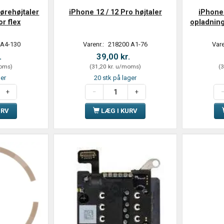
 ørehøjtaler
iPhone 12 / 12 Pro højtaler
iPhone 
r flex
opladnin
 A4-130
Varenr.:
218200 A1-76
Vare
.
39,00 kr.
oms
)
(
31,20 kr.
u/moms
)
(
3
ger
20 stk på lager
URV
LÆG I KURV