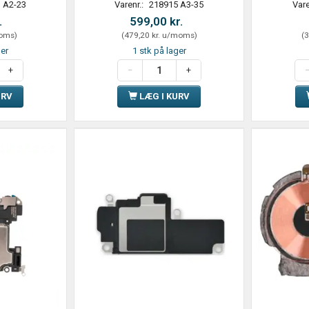
 A2-23
Varenr.:
218915 A3-35
Vare
.
599,00 kr.
oms
)
(
479,20 kr.
u/moms
)
(
3
ger
1 stk på lager
URV
LÆG I KURV