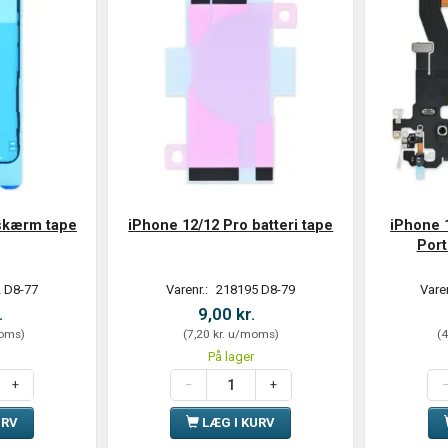
 skærm tape
iPhone 12/12 Pro batteri tape
iPhone 
Port
 D8-77
Varenr.:
218195 D8-79
Vare
.
9,00 kr.
oms
)
(
7,20 kr.
u/moms
)
(
4
På lager
URV
LÆG I KURV