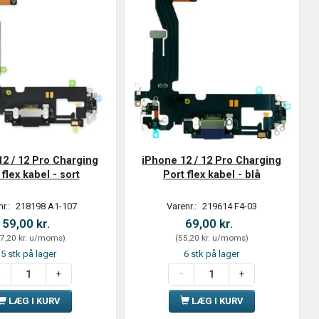
12 / 12 Pro Charging
iPhone 12 / 12 Pro Charging
 flex kabel - sort
Port flex kabel - blå
nr.:
218198 A1-107
Varenr.:
219614 F4-03
59,00 kr.
69,00 kr.
7,20 kr.
u/moms
)
(
55,20 kr.
u/moms
)
5 stk på lager
6 stk på lager
LÆG I KURV
LÆG I KURV