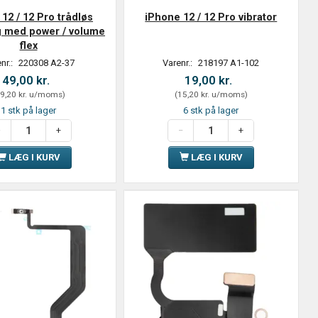
12 / 12 Pro trådløs
iPhone 12 / 12 Pro vibrator
g med power / volume
flex
nr.:
220308 A2-37
Varenr.:
218197 A1-102
49,00 kr.
19,00 kr.
9,20 kr.
u/moms
)
(
15,20 kr.
u/moms
)
1 stk på lager
6 stk på lager
LÆG I KURV
LÆG I KURV