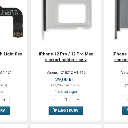
h Light flex
iPhone 12 Pro / 12 Pro Max
iPhone 
simkort holder - sølv
simkor
 A1-121
Varenr.:
218212 A1-115
Vare
.
29,00 kr.
oms
)
(
23,20 kr.
u/moms
)
(
2
ger
1 stk på lager
URV
LÆG I KURV