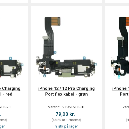
o Charging
iPhone 12 / 12 Pro Charging
iPhone 
l - rød
Port flex kabel - grøn
Port
 F3-23
Varenr.:
219616 F3-01
Vare
.
79,00 kr.
oms
)
(
63,20 kr.
u/moms
)
(
4
ger
9 stk på lager