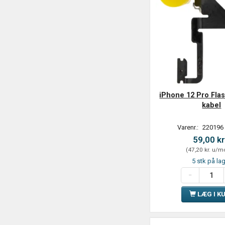
iPhone 12 Pro Flas
kabel
Varenr.:
220196
59,00 kr
(
47,20 kr.
u/m
5 stk på la
LÆG I K