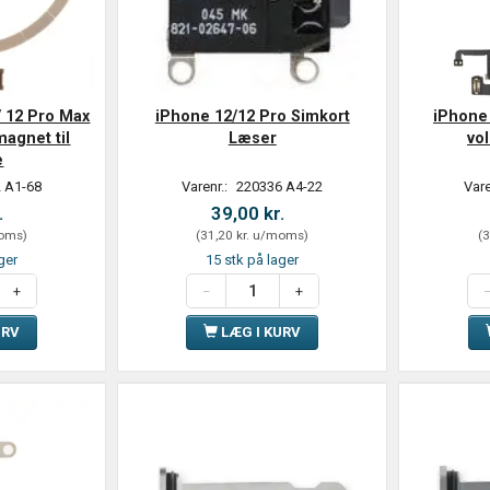
/ 12 Pro Max
iPhone 12/12 Pro Simkort
iPhone 
magnet til
Læser
vo
e
 A1-68
Varenr.:
220336 A4-22
Vare
.
39,00 kr.
oms
)
(
31,20 kr.
u/moms
)
(
3
ger
15 stk på lager
URV
LÆG I KURV