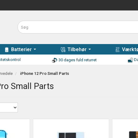
Batterier
Tilbehør
Værktø
itetskontrol
Da
30 dages fuld returret
rvedele
iPhone 12 Pro Small Parts
ro Small Parts