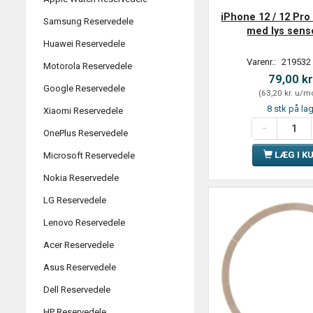
iPhone 12 / 12 Pro
Samsung Reservedele
med lys senso
Huawei Reservedele
Varenr.:
219532
Motorola Reservedele
79,00 kr
Google Reservedele
(
63,20 kr.
u/m
8 stk på la
Xiaomi Reservedele
OnePlus Reservedele
LÆG I K
Microsoft Reservedele
Nokia Reservedele
LG Reservedele
Lenovo Reservedele
Acer Reservedele
Asus Reservedele
Dell Reservedele
HP Reservedele