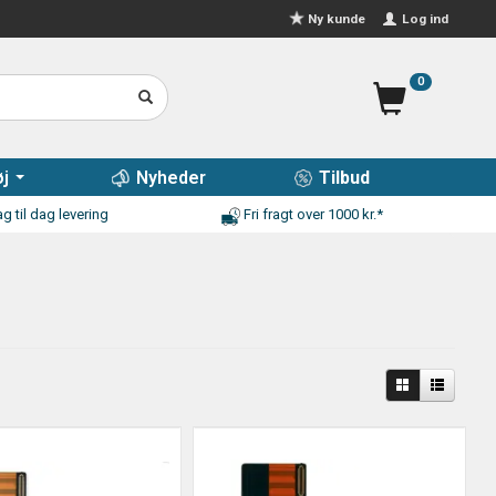
Log ind
Ny kunde
0
j
Nyheder
Tilbud
g til dag levering
Fri fragt over 1000 kr.*