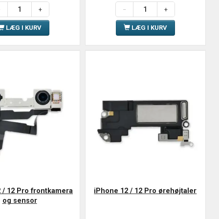
LÆG I KURV
LÆG I KURV
 / 12 Pro frontkamera
iPhone 12 / 12 Pro ørehøjtaler
og sensor