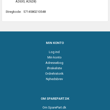
A2630, A2628)
Stregkode:
5714580210548
MIN KONTO
Log ind
Min konto
Adressebog
Ønskeliste
Ordrehistorik
Nyhedsbrev
OM SPAREPART.DK
Om SparePart.dk