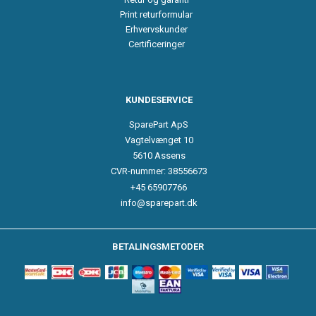
Print returformular
Erhvervskunder
Certificeringer
KUNDESERVICE
SparePart ApS
Vagtelvænget 10
5610 Assens
CVR-nummer: 38556673
+45 65907766
info@sparepart.dk
BETALINGSMETODER