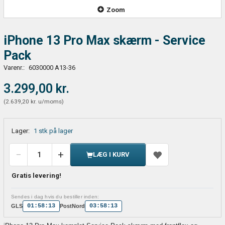
Zoom
iPhone 13 Pro Max skærm - Service
Pack
Varenr.:
6030000 A13-36
3.299,00 kr.
(
2.639,20 kr.
u/moms
)
Lager:
1 stk på lager
LÆG I KURV
Gratis levering!
Sendes i dag hvis du bestiller inden:
01:58:13
03:58:13
GLS
PostNord