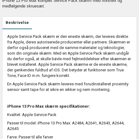
iPhone 13 Pro Max komplet Service Pack skærm med frontflex og
medfølgende skruesæt.
Beskrivelse
Apple Service Pack skærm er den eneste skærm, der leveres direkte
fra Apple, deres autoriserede producenter eller partnere. Skærmen er
derfor også produceret med de samme materialer og teknologier,
som din originale skærm. Med en Apple Service Pack skærm undgår
du derfor også, at skulle bøvle med fejlmeddelelser efter skærmen er
blevet installeret. Apple Service Pack skærme er de eneste skærme,
der genkendes fuldtud af iOS. Det betyder at funktioner som True
Tone, Face ID m.m. fungere korrekt.
En Apple Service Pack skærm leveres med forudinstalleret proximity
sensor samt tape for at sikre en sikker og nem montering.
iPhone 13 Pro Max skærm specifikationer:
Kvalitet: Apple Service Pack
Passer til model: iPhone 13 Pro Max: A2484, A2641, A2643, A2644,
A2645
Farve: Passer til alle farver