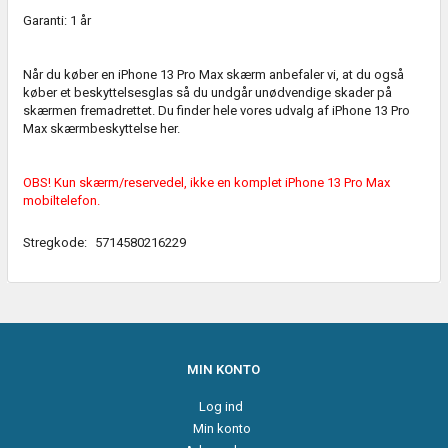
Garanti: 1 år
Når du køber en iPhone 13 Pro Max skærm anbefaler vi, at du også
køber et beskyttelsesglas så du undgår unødvendige skader på
skærmen fremadrettet. Du finder hele vores udvalg af iPhone 13 Pro
Max skærmbeskyttelse
her.
OBS! Kun skærm/reservedel, ikke en komplet iPhone 13 Pro Max
mobiltelefon.
Stregkode:
5714580216229
MIN KONTO
Log ind
Min konto