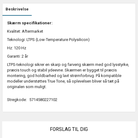
Beskrivelse
Skærm specifikationer:
Kvalitet: Aftermarket
Teknologi: LTPS (Low-Temperature Polysilicon)
Hz: 120 Hz
Garanti: 2 år
LTPS-teknologi sikrer en skarp og farverig skærm med god lysstyrke,
præcis touch og stabil ydeevne. Skærmen er bygget til præcis
montering, god holdbarhed og lavt strømforbrug. På kompatible
modeller understøttes True Tone, så oplevelsen bliver så tæt på
originalen som muligt.
Stregkode:
5714580227102
FORSLAG TIL DIG