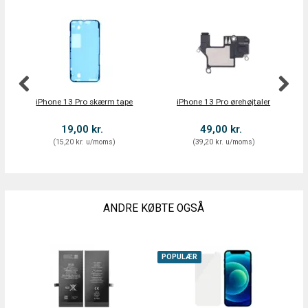
iPhone 13 Pro skærm tape
iPhone 13 Pro ørehøjtaler
i
19,00 kr.
49,00 kr.
(
15,20 kr.
u/moms
)
(
39,20 kr.
u/moms
)
ANDRE KØBTE OGSÅ
POPULÆR
P