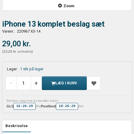
Zoom
iPhone 13 komplet beslag sæt
Varenr.:
220967 X3-14
29,00 kr.
(
23,20 kr.
u/moms
)
Lager:
1 stk på lager
LÆG I KURV
Sendes i dag hvis du bestiller inden:
16:26:29
18:26:29
GLS
PostNord
(fre)
(fre)
Beskrivelse