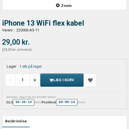
Zoom
iPhone 13 WiFi flex kabel
Varenr.:
220006 A3-11
29,00 kr.
(
23,20 kr.
u/moms
)
Lager:
1 stk på lager
LÆG I KURV
Sendes i dag hvis du bestiller inden:
66:39:14
69:09:14
GLS
PostNord
(man)
(man)
Beskrivelse