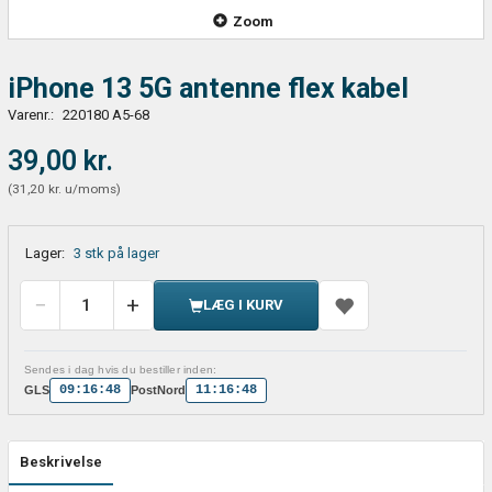
Zoom
iPhone 13 5G antenne flex kabel
Varenr.:
220180 A5-68
39,00 kr.
(
31,20 kr.
u/moms
)
Lager:
3 stk på lager
LÆG I KURV
Sendes i dag hvis du bestiller inden:
09:16:48
11:16:48
GLS
PostNord
Beskrivelse