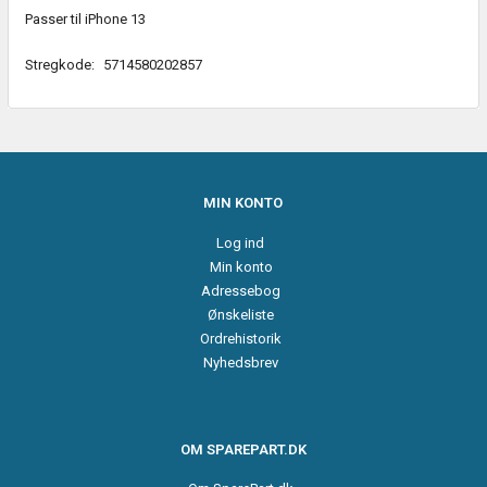
Passer til iPhone 13
Stregkode:
5714580202857
MIN KONTO
Log ind
Min konto
Adressebog
Ønskeliste
Ordrehistorik
Nyhedsbrev
OM SPAREPART.DK