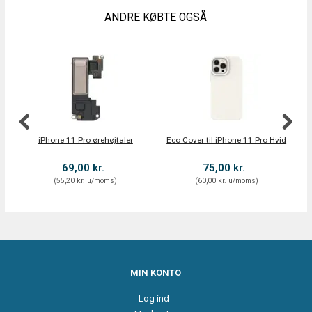
ANDRE KØBTE OGSÅ
iPhone 11 Pro ørehøjtaler
Eco Cover til iPhone 11 Pro Hvid
E
69,00 kr.
75,00 kr.
(
55,20 kr.
u/moms
)
(
60,00 kr.
u/moms
)
MIN KONTO
Log ind