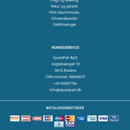
Fragt og levering
Retur og garanti
Print returformular
Erhvervskunder
Certificeringer
KUNDESERVICE
SparePart ApS
Vagtelvænget 10
5610 Assens
CVR-nummer: 38556673
+45 65907766
info@sparepart.dk
BETALINGSMETODER