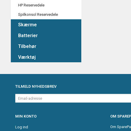
HP Reservedele
Spilkonsol Reservedele
Skærme
Batterier
Tilbehør
Værktøj
TILMELD NYHEDSBREV
Email-
adresse
MIN KONTO
OM SPAREP
Om SparePa
Log ind