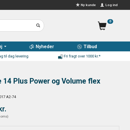
Log ind
Ny kunde
0
j
Nyheder
Tilbud
g til dag levering
Fri fragt over 1000 kr.*
 14 Plus Power og Volume flex
017 A2-74
kr.
moms
)