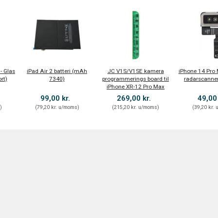
- Glas
iPad Air 2 batteri (mAh
JC V1S/V1SE kamera
iPhone 14 Pro 
rt)
7340)
programmerings board til
radarscanner
iPhone XR-12 Pro Max
99,00 kr.
269,00 kr.
49,00
s
)
(
79,20 kr.
u/moms
)
(
215,20 kr.
u/moms
)
(
39,20 kr.
u