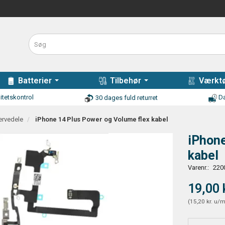
Batterier
Tilbehør
Værktø
itetskontrol
Da
30 dages fuld returret
ervedele
iPhone 14 Plus Power og Volume flex kabel
iPhone
kabel
Varenr.:
220
19,00 
(
15,20 kr.
u/