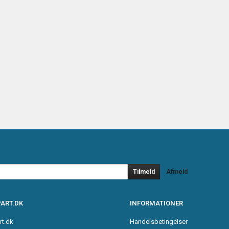
Tilmeld
Afmeld
ART.DK
INFORMATIONER
rt.dk
Handelsbetingelser