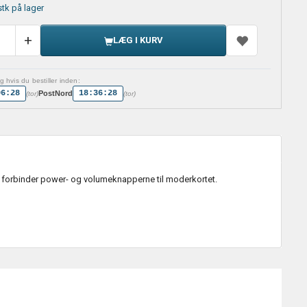
stk på lager
LÆG I KURV
 hvis du bestiller inden:
06:28
18:36:28
PostNord
(tor)
(tor)
er forbinder power- og volumeknapperne til moderkortet.