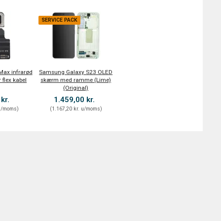
SERVICE PACK
Max infrarød
Samsung Galaxy S23 OLED
 flex kabel
skærm med ramme (Lime)
(Original)
 kr.
1.459,00 kr.
/moms
)
(
1.167,20 kr.
u/moms
)