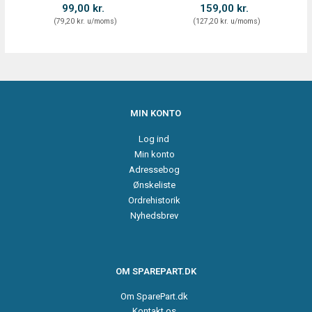
99,00 kr.
159,00 kr.
(
79,20 kr.
u/moms
)
(
127,20 kr.
u/moms
)
MIN KONTO
Log ind
Min konto
Adressebog
Ønskeliste
Ordrehistorik
Nyhedsbrev
OM SPAREPART.DK
Om SparePart.dk
Kontakt os