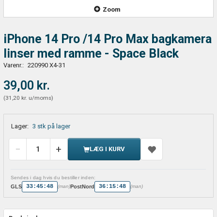
Zoom
iPhone 14 Pro /14 Pro Max bagkamera
linser med ramme - Space Black
Varenr.:
220990 X4-31
39,00 kr.
(
31,20 kr.
u/moms
)
Lager:
3 stk på lager
LÆG I KURV
Sendes i dag hvis du bestiller inden:
33:45:48
36:15:48
GLS
PostNord
(man)
(man)