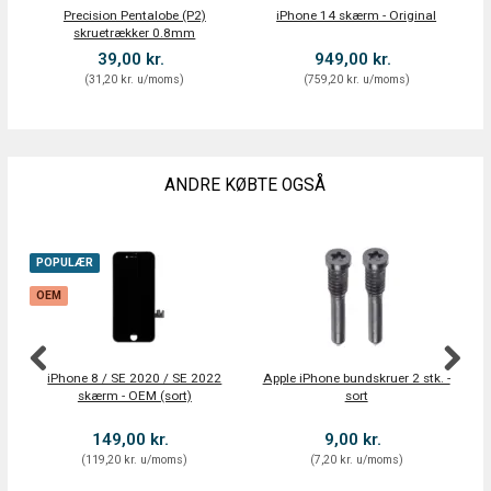
Precision Pentalobe (P2)
iPhone 14 skærm - Original
iP
skruetrækker 0.8mm
39,00 kr.
949,00 kr.
(
31,20 kr.
u/moms
)
(
759,20 kr.
u/moms
)
ANDRE KØBTE OGSÅ
POPULÆR
OEM
iPhone 8 / SE 2020 / SE 2022
Apple iPhone bundskruer 2 stk. -
Ba
skærm - OEM (sort)
sort
Ba
149,00 kr.
9,00 kr.
(
119,20 kr.
u/moms
)
(
7,20 kr.
u/moms
)