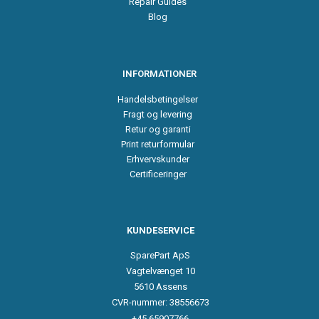
Repair Guides
Blog
INFORMATIONER
Handelsbetingelser
Fragt og levering
Retur og garanti
Print returformular
Erhvervskunder
Certificeringer
KUNDESERVICE
SparePart ApS
Vagtelvænget 10
5610 Assens
CVR-nummer: 38556673
+45 65907766