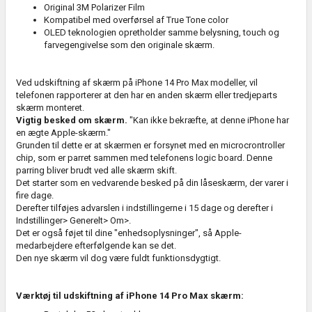
Original 3M Polarizer Film
Kompatibel med overførsel af True Tone color
OLED teknologien opretholder samme belysning, touch og
farvegengivelse som den originale skærm.
Ved udskiftning af skærm på iPhone 14 Pro Max modeller, vil
telefonen rapporterer at den har en anden skærm eller tredjeparts
skærm monteret.
Vigtig besked om skærm.
"Kan ikke bekræfte, at denne iPhone har
en ægte Apple-skærm."
Grunden til dette er at skærmen er forsynet med en microcrontroller
chip, som er parret sammen med telefonens logic board. Denne
parring bliver brudt ved alle skærm skift.
Det starter som en vedvarende besked på din låseskærm, der varer i
fire dage.
Derefter tilføjes advarslen i indstillingerne i 15 dage og derefter i
Indstillinger> Generelt> Om>.
Det er også føjet til dine "enhedsoplysninger", så Apple-
medarbejdere efterfølgende kan se det.
Den nye skærm vil dog være fuldt funktionsdygtigt.
Værktøj til udskiftning af iPhone 14 Pro Max skærm: