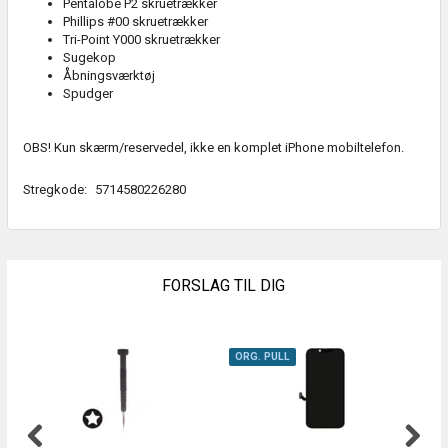
Pentalobe P2 skruetrækker
Phillips #00 skruetrækker
Tri-Point Y000 skruetrækker
Sugekop
Åbningsværktøj
Spudger
OBS! Kun skærm/reservedel, ikke en komplet iPhone mobiltelefon.
Stregkode:
5714580226280
FORSLAG TIL DIG
ORG. PULL