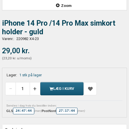
Zoom
iPhone 14 Pro /14 Pro Max simkort
holder - guld
Varenr.:
220982 X4-23
29,00 kr.
(
23,20 kr.
u/moms
)
Lager:
1 stk på lager
LÆG I KURV
Sendes i dag hvis du bestiller inden:
24:47:44
27:17:44
GLS
PostNord
(man)
(man)