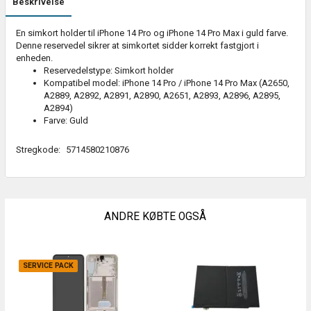
Beskrivelse
En simkort holder til iPhone 14 Pro og iPhone 14 Pro Max i guld farve.
Denne reservedel sikrer at simkortet sidder korrekt fastgjort i
enheden.
Reservedelstype: Simkort holder
Kompatibel model: iPhone 14 Pro / iPhone 14 Pro Max (A2650,
A2889, A2892, A2891, A2890, A2651, A2893, A2896, A2895,
A2894)
Farve: Guld
Stregkode:
5714580210876
ANDRE KØBTE OGSÅ
SERVICE PACK
S