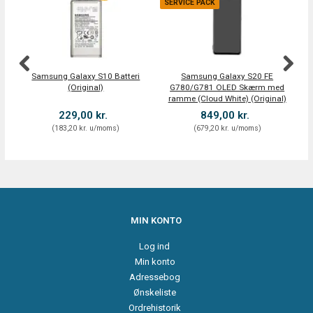
SERVICE PACK
Samsung Galaxy S10 Batteri
Samsung Galaxy S20 FE
(Original)
G780/G781 OLED Skærm med
ramme (Cloud White) (Original)
229,00 kr.
849,00 kr.
(
183,20 kr.
u/moms
)
(
679,20 kr.
u/moms
)
MIN KONTO
Log ind
Min konto
Adressebog
Ønskeliste
Ordrehistorik