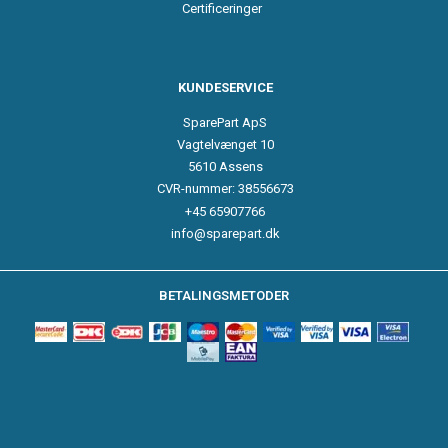
Certificeringer
KUNDESERVICE
SparePart ApS
Vagtelvænget 10
5610 Assens
CVR-nummer: 38556673
+45 65907766
info@sparepart.dk
BETALINGSMETODER