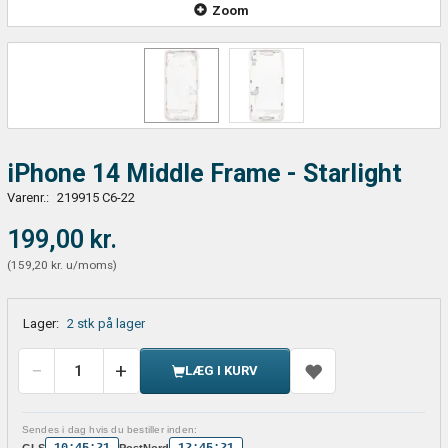
Zoom
iPhone 14 Middle Frame - Starlight
Varenr.:
219915 C6-22
199,00 kr.
(
159,20 kr.
u/moms
)
Lager:
2 stk på lager
LÆG I KURV
Sendes i dag hvis du bestiller inden:
10:45:21
12:45:21
GLS
PostNord