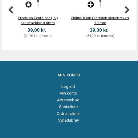
Precision Pentalobe (P2)
Philips #000 Precision skruetrækker
skruetrækker 0.8mm
1.2mm
39,00 kr.
39,00 kr.
(
31,20 kr.
u/moms
)
(
31,20 kr.
u/moms
)
MIN KONTO
Log ind
Min konto
Adressebog
Ønskeliste
Ordrehistorik
Nyhedsbrev