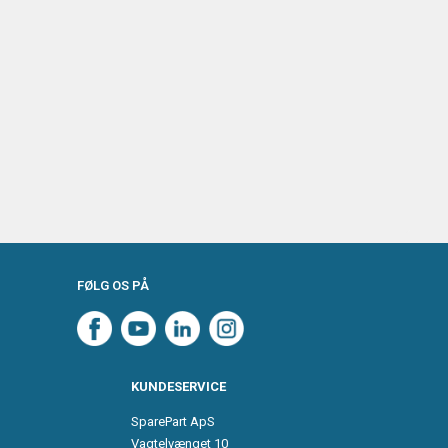
FØLG OS PÅ
KUNDESERVICE
SparePart ApS
Vagtelvænget 10