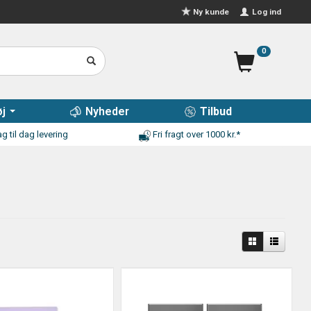
Log ind
Ny kunde
0
j
Nyheder
Tilbud
g til dag levering
Fri fragt over 1000 kr.*