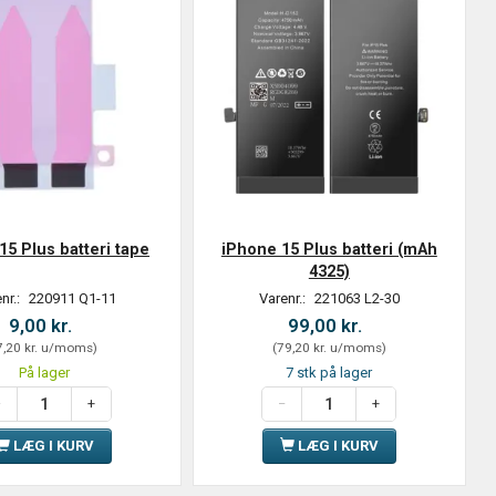
15 Plus batteri tape
iPhone 15 Plus batteri (mAh
4325)
nr.:
220911 Q1-11
Varenr.:
221063 L2-30
9,00 kr.
99,00 kr.
7,20 kr.
u/moms
)
(
79,20 kr.
u/moms
)
På lager
7 stk på lager
LÆG I KURV
LÆG I KURV