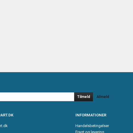
Tilmeld
Afmeld
ART.DK
INFORMATIONER
rt.dk
Handelsbetingelser
Fragt og levering