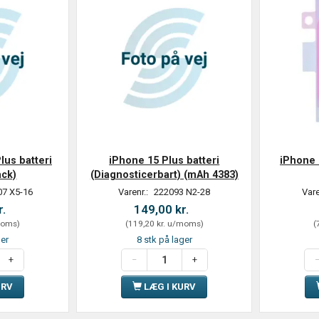
lus batteri
iPhone 15 Plus batteri
iPhone 
ack)
(Diagnosticerbart) (mAh 4383)
07 X5-16
Varenr.:
222093 N2-28
Vare
r.
149,00 kr.
oms
)
(
119,20 kr.
u/moms
)
(
ger
8 stk på lager
URV
LÆG I KURV