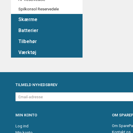
Spilkonsol Reservedele
Skærme
Batterier
Tilbehør
Værktøj
TILMELD NYHEDSBREV
Email-
adresse
MIN KONTO
OM SPAREP
Om SparePa
Log ind
Kontakt os
Min konto