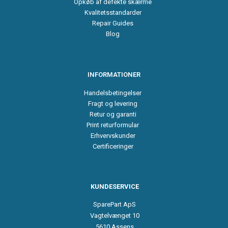
Opkøb af defekte skærme
Kvalitetsstandarder
Repair Guides
Blog
INFORMATIONER
Handelsbetingelser
Fragt og levering
Retur og garanti
Print returformular
Erhvervskunder
Certificeringer
KUNDESERVICE
SparePart ApS
Vagtelvænget 10
5610 Assens