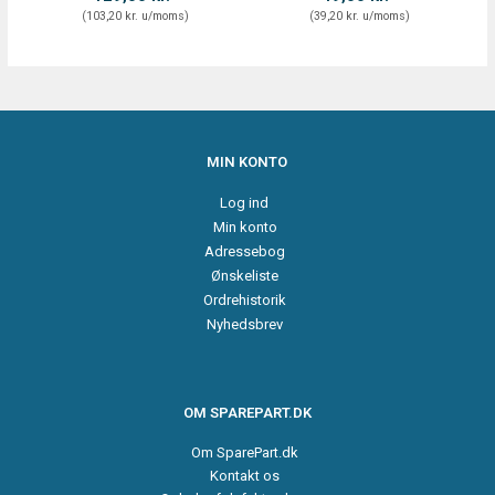
(
103,20 kr.
u/moms
)
(
39,20 kr.
u/moms
)
MIN KONTO
Log ind
Min konto
Adressebog
Ønskeliste
Ordrehistorik
Nyhedsbrev
OM SPAREPART.DK
Om SparePart.dk
Kontakt os