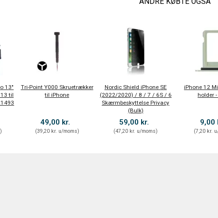
ANDRE KØBTE OGSÅ
ro 13"
Tri-Point Y000 Skruetrækker
Nordic Shield iPhone SE
iPhone 12 Mi
13 til
til iPhone
(2022/2020) / 8 / 7 / 6S / 6
holder -
 A1493
Skærmbeskyttelse Privacy
(Bulk)
49,00 kr.
59,00 kr.
9,00 
s
)
(
39,20 kr.
u/moms
)
(
47,20 kr.
u/moms
)
(
7,20 kr.
u