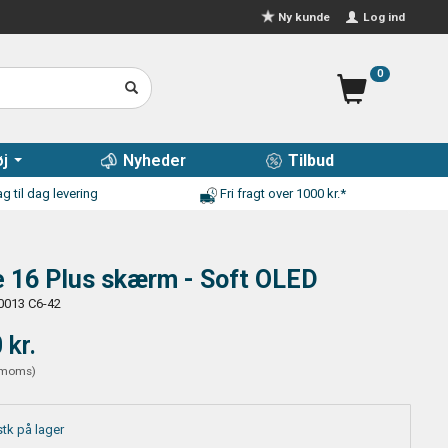
Log ind
Ny kunde
0
j
Nyheder
Tilbud
g til dag levering
Fri fragt over 1000 kr.*
 16 Plus skærm - Soft OLED
0013 C6-42
 kr.
moms
)
stk på lager