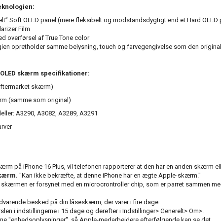
eknologien:
elt” Soft OLED panel (mere fleksibelt og modstandsdygtigt end et Hard OLED 
arizer Film
d overførsel af True Tone color
ien opretholder samme belysning, touch og farvegengivelse som den origina
 OLED skærm specifikationer:
(Aftermarket skærm)
rm (samme som original)
ller: A3290, A3082, A3289, A3291
arver
ærm på iPhone 16 Plus, vil telefonen rapporterer at den har en anden skærm el
skærm.
"Kan ikke bekræfte, at denne iPhone har en ægte Apple-skærm."
at skærmen er forsynet med en microcrontroller chip, som er parret sammen me
dvarende besked på din låseskærm, der varer i fire dage.
rslen i indstillingerne i 15 dage og derefter i Indstillinger> Generelt> Om>.
 dine "enhedsoplysninger", så Apple-medarbejdere efterfølgende kan se det.