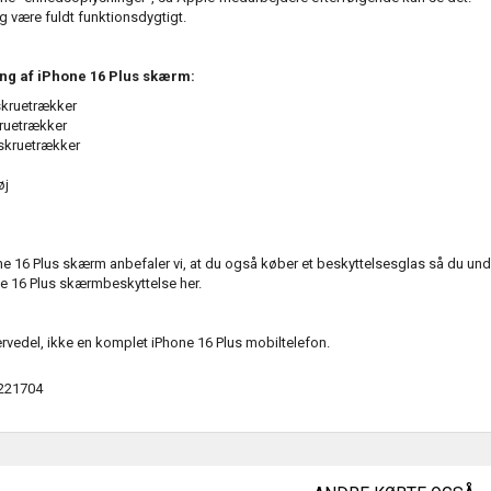
 være fuldt funktionsdygtigt.
ning af iPhone 16 Plus skærm:
skruetrækker
kruetrækker
 skruetrækker
øj
ne 16 Plus skærm anbefaler vi, at du også køber et beskyttelsesglas så du u
ne 16 Plus skærmbeskyttelse
her.
vedel, ikke en komplet iPhone 16 Plus mobiltelefon.
221704