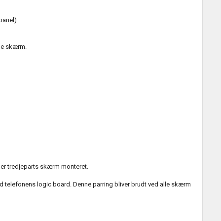
panel)
le skærm.
ler tredjeparts skærm monteret.
d telefonens logic board. Denne parring bliver brudt ved alle skærm