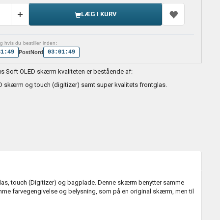
LÆG I KURV
 hvis du bestiller inden:
31:48
03:01:48
PostNord
us Soft OLED skærm kvaliteten er bestående af:
D skærm og touch (digitizer) samt super kvalitets frontglas.
as, touch (Digitizer) og bagplade. Denne skærm benytter samme
e farvegengivelse og belysning, som på en original skærm, men til