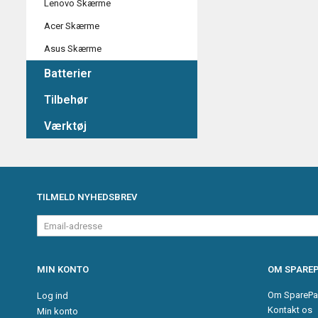
Lenovo Skærme
Acer Skærme
Asus Skærme
Batterier
Tilbehør
Værktøj
TILMELD NYHEDSBREV
Email-
adresse
MIN KONTO
OM SPAREP
Om SparePa
Log ind
Kontakt os
Min konto