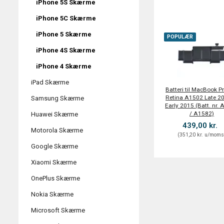
iPhone 5S Skærme
iPhone 5C Skærme
iPhone 5 Skærme
POPULÆR
iPhone 4S Skærme
iPhone 4 Skærme
iPad Skærme
Batteri til MacBook P
Retina A1502 Late 20
Samsung Skærme
Early 2015 (Batt. nr.
/ A1582)
Huawei Skærme
439,00 kr.
Motorola Skærme
(
351,20 kr.
u/mom
Google Skærme
Xiaomi Skærme
OnePlus Skærme
Nokia Skærme
Microsoft Skærme