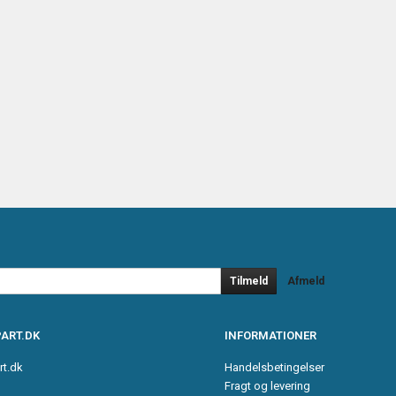
Tilmeld
Afmeld
ART.DK
INFORMATIONER
rt.dk
Handelsbetingelser
Fragt og levering