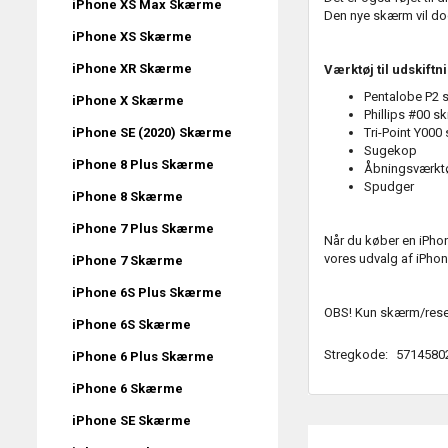
iPhone XS Max Skærme
Den nye skærm vil dog
iPhone XS Skærme
iPhone XR Skærme
Værktøj til udskift
Pentalobe P2 
iPhone X Skærme
Phillips #00 s
iPhone SE (2020) Skærme
Tri-Point Y000
Sugekop
iPhone 8 Plus Skærme
Åbningsværkt
Spudger
iPhone 8 Skærme
iPhone 7 Plus Skærme
Når du køber en iPho
vores udvalg af iPho
iPhone 7 Skærme
iPhone 6S Plus Skærme
OBS! Kun skærm/reser
iPhone 6S Skærme
Stregkode:
5714580
iPhone 6 Plus Skærme
iPhone 6 Skærme
iPhone SE Skærme