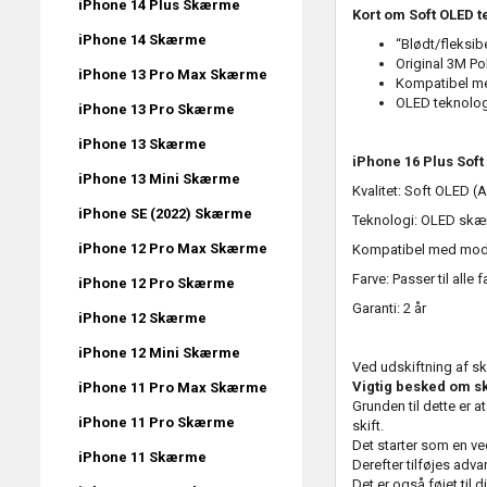
iPhone 14 Plus Skærme
Kort om Soft OLED t
iPhone 14 Skærme
“Blødt/fleksib
Original 3M Pol
iPhone 13 Pro Max Skærme
Kompatibel me
OLED teknolog
iPhone 13 Pro Skærme
iPhone 13 Skærme
iPhone 16 Plus Soft
iPhone 13 Mini Skærme
Kvalitet: Soft OLED 
iPhone SE (2022) Skærme
Teknologi: OLED skæ
iPhone 12 Pro Max Skærme
Kompatibel med mode
Farve: Passer til alle f
iPhone 12 Pro Skærme
Garanti: 2 år
iPhone 12 Skærme
iPhone 12 Mini Skærme
Ved udskiftning af sk
Vigtig besked om 
iPhone 11 Pro Max Skærme
Grunden til dette er 
iPhone 11 Pro Skærme
skift.
Det starter som en ve
iPhone 11 Skærme
Derefter tilføjes adva
Det er også føjet til