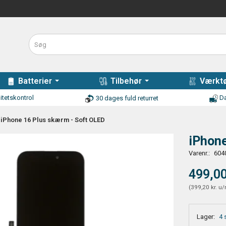
Batterier
Tilbehør
Værktø
itetskontrol
Da
30 dages fuld returret
iPhone 16 Plus skærm - Soft OLED
iPhone
Varenr.:
604
499,00
(
399,20 kr.
u/
Lager:
4 