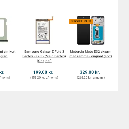
SERVICE PACK
ni simkort
Samsung Galaxy Z Fold 3
Motorola Moto E32 skærm
 grøn
Batteri F926B (Main Batteri)
med ramme - original (sort)
(Original)
kr.
199,00 kr.
329,00 kr.
/moms
)
(
159,20 kr.
u/moms
)
(
263,20 kr.
u/moms
)