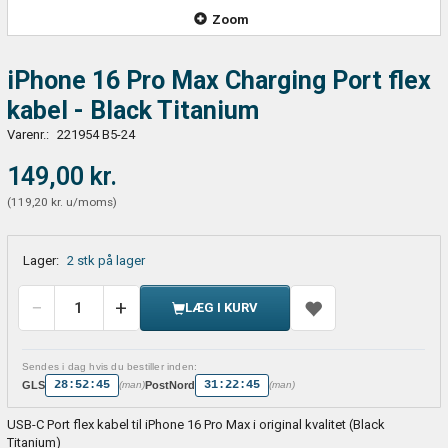
Zoom
iPhone 16 Pro Max Charging Port flex
kabel - Black Titanium
Varenr.:
221954 B5-24
149,00 kr.
(
119,20 kr.
u/moms
)
Lager:
2 stk på lager
LÆG I KURV
Sendes i dag hvis du bestiller inden:
28:52:44
31:22:44
GLS
PostNord
(man)
(man)
USB-C Port flex kabel til iPhone 16 Pro Max i original kvalitet (Black
Titanium)