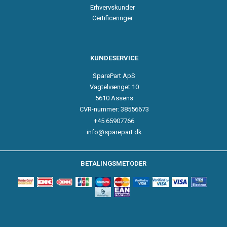
Erhvervskunder
Certificeringer
KUNDESERVICE
SparePart ApS
Vagtelvænget 10
5610 Assens
CVR-nummer: 38556673
+45 65907766
info@sparepart.dk
BETALINGSMETODER