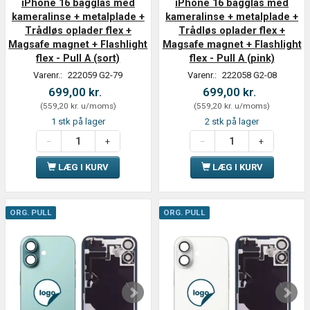
iPhone 16 bagglas med
iPhone 16 bagglas med
kameralinse + metalplade +
kameralinse + metalplade +
Trådløs oplader flex +
Trådløs oplader flex +
Magsafe magnet + Flashlight
Magsafe magnet + Flashlight
flex - Pull A (sort)
flex - Pull A (pink)
Varenr.:
222059 G2-79
Varenr.:
222058 G2-08
699,00 kr.
699,00 kr.
(
559,20 kr.
u/moms
)
(
559,20 kr.
u/moms
)
1 stk på lager
2 stk på lager
LÆG I KURV
LÆG I KURV
ORG. PULL
ORG. PULL