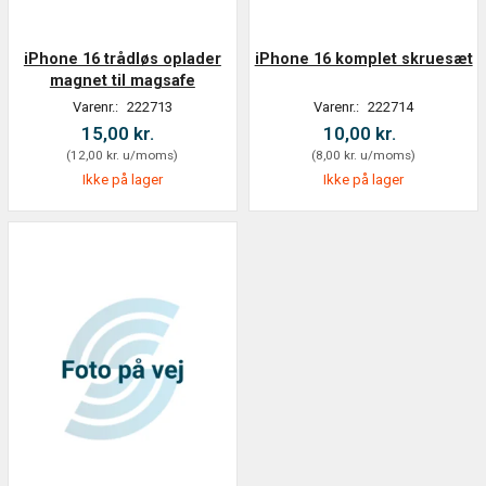
iPhone 16 trådløs oplader
iPhone 16 komplet skruesæt
magnet til magsafe
Varenr.:
222713
Varenr.:
222714
15,00 kr.
10,00 kr.
(
12,00 kr.
u/moms
)
(
8,00 kr.
u/moms
)
Ikke på lager
Ikke på lager