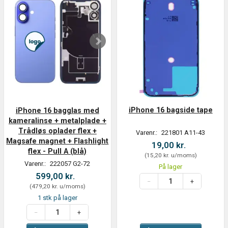
iPhone 16 bagside tape
iPhone 16 bagglas med
kameralinse + metalplade +
Trådløs oplader flex +
Varenr.:
221801 A11-43
Magsafe magnet + Flashlight
19,00 kr.
flex - Pull A (blå)
(
15,20 kr.
u/moms
)
Varenr.:
222057 G2-72
På lager
599,00 kr.
(
479,20 kr.
u/moms
)
1 stk på lager