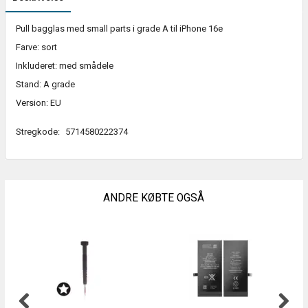
Pull bagglas med small parts i grade A til iPhone 16e
Farve: sort
Inkluderet: med smådele
Stand: A grade
Version: EU
Stregkode:
5714580222374
ANDRE KØBTE OGSÅ
I