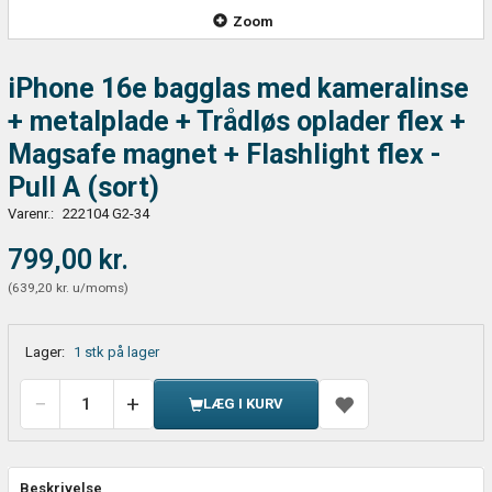
Zoom
iPhone 16e bagglas med kameralinse
+ metalplade + Trådløs oplader flex +
Magsafe magnet + Flashlight flex -
Pull A (sort)
Varenr.:
222104 G2-34
799,00 kr.
(
639,20 kr.
u/moms
)
Lager:
1 stk på lager
LÆG I KURV
Beskrivelse