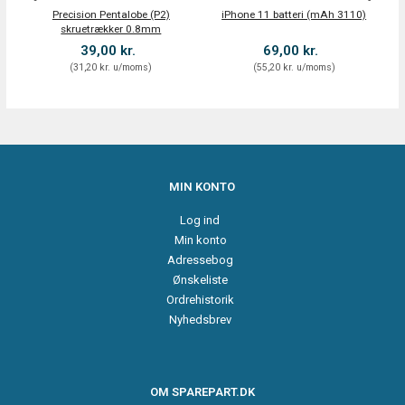
Precision Pentalobe (P2)
iPhone 11 batteri (mAh 3110)
i
skruetrækker 0.8mm
39,00 kr.
69,00 kr.
(
31,20 kr.
u/moms
)
(
55,20 kr.
u/moms
)
MIN KONTO
Log ind
Min konto
Adressebog
Ønskeliste
Ordrehistorik
Nyhedsbrev
OM SPAREPART.DK