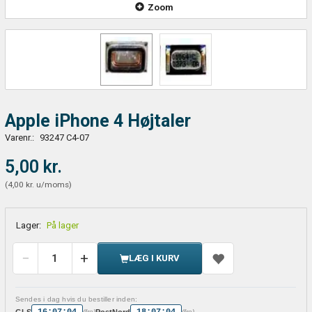
Zoom
Apple iPhone 4 Højtaler
Varenr.:
93247 C4-07
5,00 kr.
(
4,00 kr.
u/moms
)
Lager:
På lager
LÆG I KURV
Sendes i dag hvis du bestiller inden:
16:07:04
18:07:04
GLS
PostNord
(fre)
(fre)