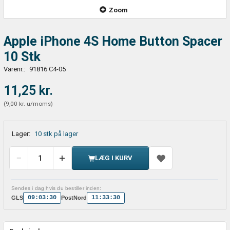
Zoom
Apple iPhone 4S Home Button Spacer
10 Stk
Varenr.:
91816 C4-05
11,25 kr.
(
9,00 kr.
u/moms
)
Lager:
10 stk på lager
LÆG I KURV
Sendes i dag hvis du bestiller inden:
09:03:30
11:33:30
GLS
PostNord