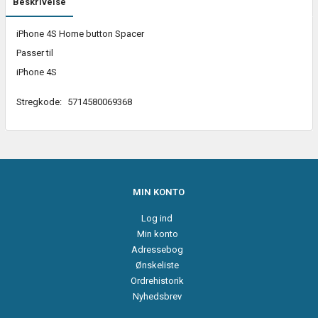
Beskrivelse
iPhone 4S Home button Spacer
Passer til
iPhone 4S
Stregkode:
5714580069368
MIN KONTO
Log ind
Min konto
Adressebog
Ønskeliste
Ordrehistorik
Nyhedsbrev