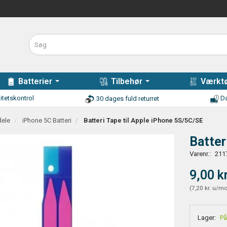
Batterier
Tilbehør
Værktø
itetskontrol
Da
30 dages fuld returret
dele
iPhone 5C Batteri
Batteri Tape til Apple iPhone 5S/5C/SE
Batter
Varenr.:
211
9,00 k
(
7,20 kr.
u/m
Lager:
På