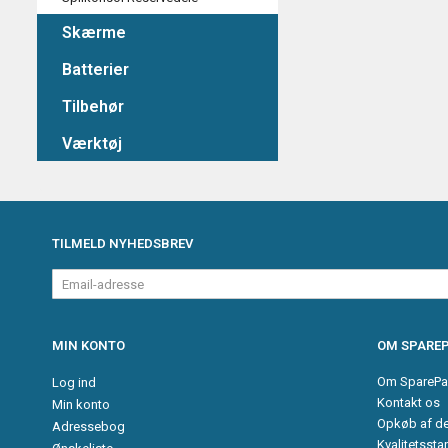
Skærme
Batterier
Tilbehør
Værktøj
TILMELD NYHEDSBREV
Email-
adresse
MIN KONTO
OM SPAREP
Om SparePa
Log ind
Kontakt os
Min konto
Opkøb af d
Adressebog
Kvalitetssta