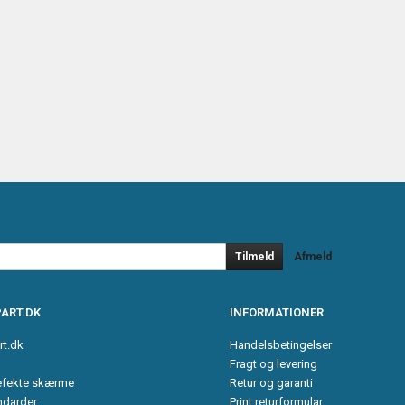
Tilmeld
Afmeld
ART.DK
INFORMATIONER
rt.dk
Handelsbetingelser
Fragt og levering
efekte skærme
Retur og garanti
ndarder
Print returformular