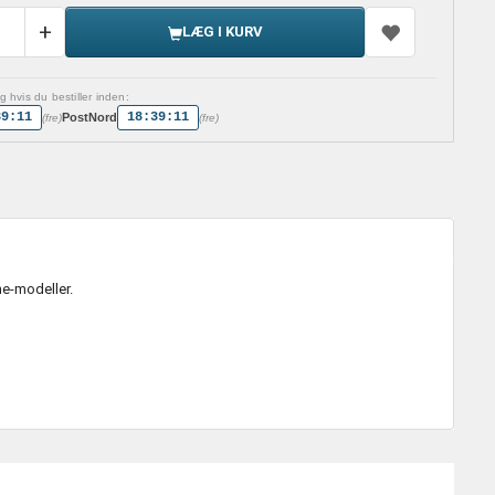
LÆG I KURV
 hvis du bestiller inden:
39:10
18:39:10
PostNord
(fre)
(fre)
ne-modeller.