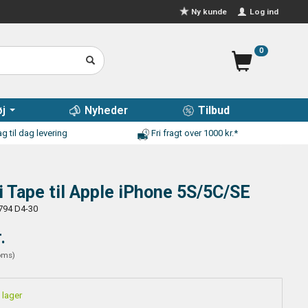
Log ind
Ny kunde
0
j
Nyheder
Tilbud
g til dag levering
Fri fragt over 1000 kr.*
i Tape til Apple iPhone 5S/5C/SE
794 D4-30
r.
oms
)
 lager