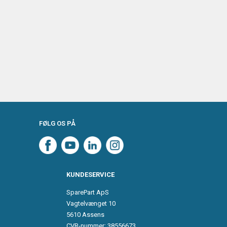
FØLG OS PÅ
KUNDESERVICE
SparePart ApS
Vagtelvænget 10
5610 Assens
CVR-nummer: 38556673