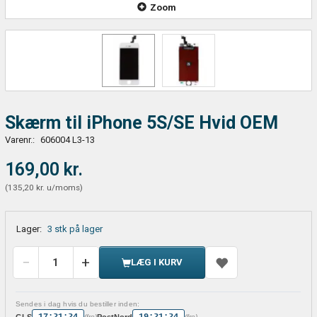
Zoom
Skærm til iPhone 5S/SE Hvid OEM
Varenr.:
606004 L3-13
169,00 kr.
(
135,20 kr.
u/moms
)
Lager:
3 stk på lager
LÆG I KURV
Sendes i dag hvis du bestiller inden:
17:21:24
19:21:24
GLS
PostNord
(fre)
(fre)