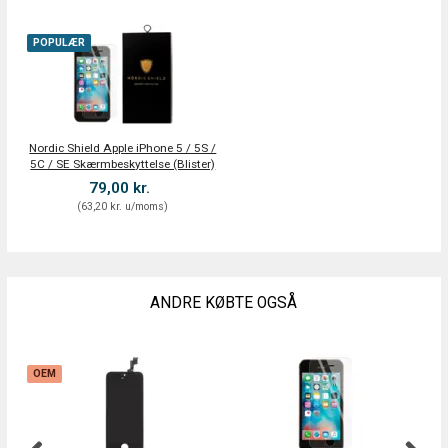
POPULÆR
Nordic Shield Apple iPhone 5 / 5S /
5C / SE Skærmbeskyttelse (Blister)
79,00 kr.
(
63,20 kr.
u/moms
)
ANDRE KØBTE OGSÅ
OEM
O