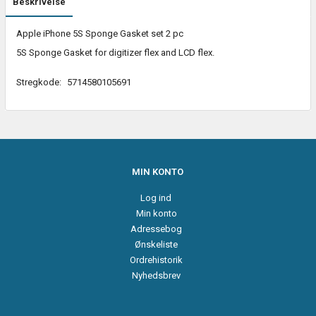
Beskrivelse
Apple iPhone 5S Sponge Gasket set 2 pc
5S Sponge Gasket for digitizer flex and LCD flex.
Stregkode:
5714580105691
MIN KONTO
Log ind
Min konto
Adressebog
Ønskeliste
Ordrehistorik
Nyhedsbrev