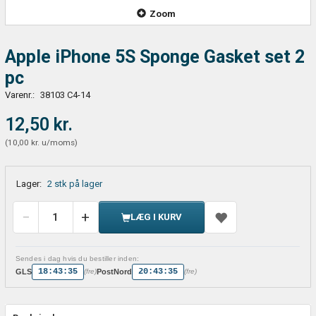
Zoom
Apple iPhone 5S Sponge Gasket set 2
pc
Varenr.:
38103 C4-14
12,50 kr.
(
10,00 kr.
u/moms
)
Lager:
2 stk på lager
LÆG I KURV
Sendes i dag hvis du bestiller inden:
18:43:34
20:43:34
GLS
PostNord
(fre)
(fre)