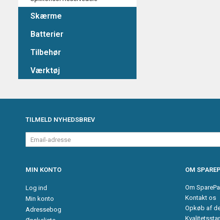
Skærme
Batterier
Tilbehør
Værktøj
TILMELD NYHEDSBREV
Email-
adresse
MIN KONTO
OM SPAREP
Om SparePa
Log ind
Kontakt os
Min konto
Opkøb af d
Adressebog
Kvalitetssta