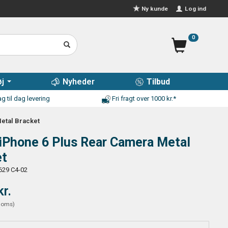
Log ind
Ny kunde
0
j
Nyheder
Tilbud
g til dag levering
Fri fragt over 1000 kr.*
etal Bracket
iPhone 6 Plus Rear Camera Metal
et
629 C4-02
kr.
moms
)