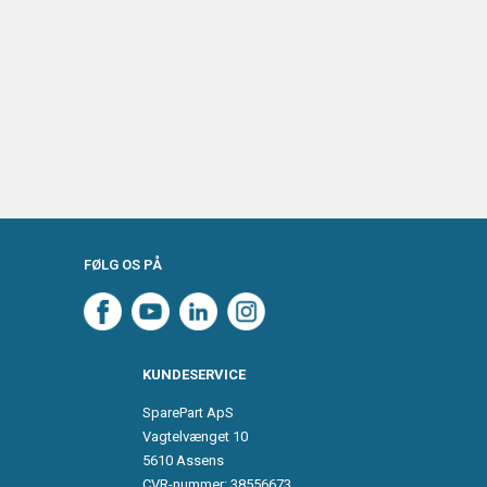
FØLG OS PÅ
KUNDESERVICE
SparePart ApS
Vagtelvænget 10
5610 Assens
CVR-nummer: 38556673