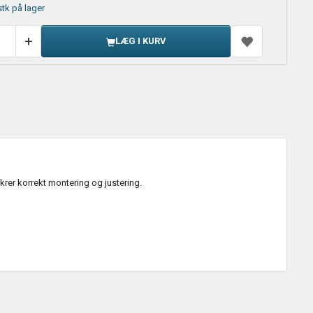
stk på lager
LÆG I KURV
er korrekt montering og justering.