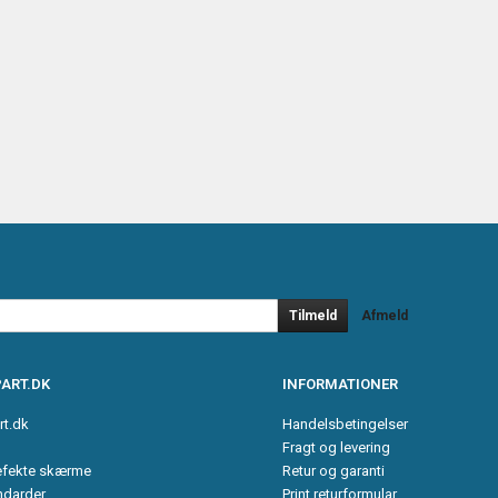
Tilmeld
Afmeld
ART.DK
INFORMATIONER
rt.dk
Handelsbetingelser
Fragt og levering
efekte skærme
Retur og garanti
ndarder
Print returformular