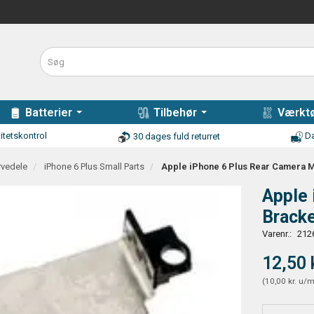
Batterier
Tilbehør
Værktø
itetskontrol
Da
30 dages fuld returret
rvedele
iPhone 6 Plus Small Parts
Apple iPhone 6 Plus Rear Camera M
Apple 
Brack
Varenr.:
212
12,50 
(
10,00 kr.
u/