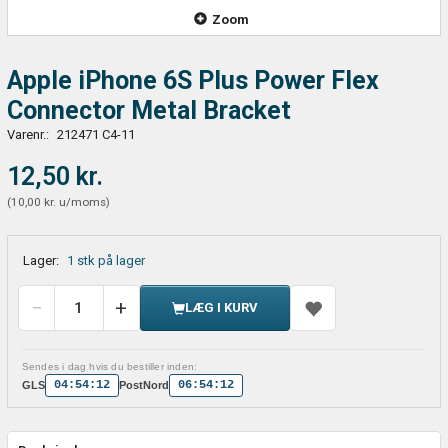
Zoom
Apple iPhone 6S Plus Power Flex
Connector Metal Bracket
Varenr.:
212471 C4-11
12,50 kr.
(
10,00 kr.
u/moms
)
Lager:
1 stk på lager
LÆG I KURV
Sendes i dag hvis du bestiller inden:
04:54:12
06:54:12
GLS
PostNord