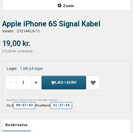
Zoom
Apple iPhone 6S Signal Kabel
Varenr.:
212144 L6-11
19,00 kr.
(
15,20 kr.
u/moms
)
Lager:
1 stk på lager
LÆG I KURV
Sendes i dag hvis du bestiller inden:
08:57:42
11:27:42
GLS
PostNord
Beskrivelse