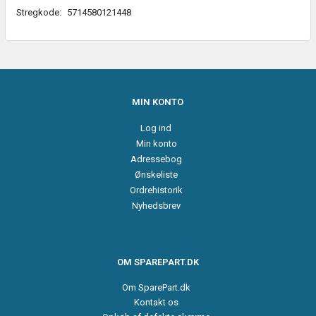
Stregkode:
5714580121448
MIN KONTO
Log ind
Min konto
Adressebog
Ønskeliste
Ordrehistorik
Nyhedsbrev
OM SPAREPART.DK
Om SparePart.dk
Kontakt os