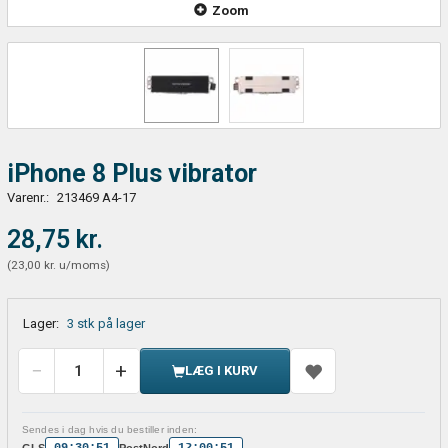
Zoom
iPhone 8 Plus vibrator
Varenr.:
213469 A4-17
28,75 kr.
(
23,00 kr.
u/moms
)
Lager:
3 stk på lager
LÆG I KURV
Sendes i dag hvis du bestiller inden:
09:30:51
12:00:51
GLS
PostNord