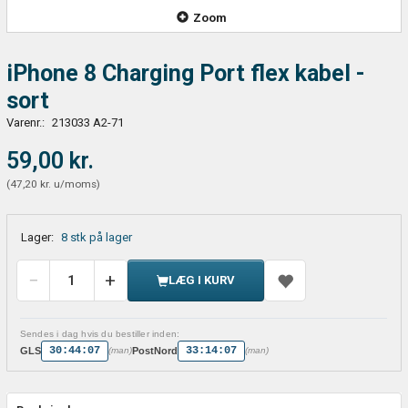
Zoom
iPhone 8 Charging Port flex kabel -
sort
Varenr.:
213033 A2-71
59,00 kr.
(
47,20 kr.
u/moms
)
Lager:
8 stk på lager
LÆG I KURV
Sendes i dag hvis du bestiller inden:
30:44:07
33:14:07
GLS
PostNord
(man)
(man)