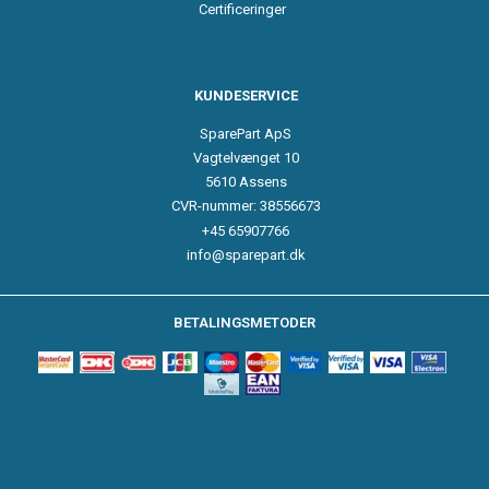
Certificeringer
KUNDESERVICE
SparePart ApS
Vagtelvænget 10
5610 Assens
CVR-nummer: 38556673
+45 65907766
info@sparepart.dk
BETALINGSMETODER