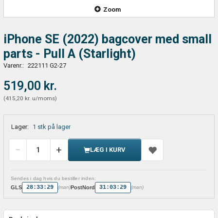
Zoom
iPhone SE (2022) bagcover med small
parts - Pull A (Starlight)
Varenr.:
222111 G2-27
519,00 kr.
(
415,20 kr.
u/moms
)
Lager:
1 stk på lager
LÆG I KURV
Sendes i dag hvis du bestiller inden:
28:33:29
31:03:29
GLS
PostNord
(man)
(man)