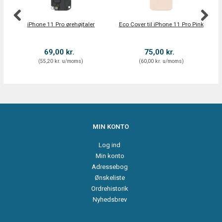
iPhone 11 Pro ørehøjtaler
Eco Cover til iPhone 11 Pro Pink
E
69,00 kr.
75,00 kr.
(
55,20 kr.
u/moms
)
(
60,00 kr.
u/moms
)
MIN KONTO
Log ind
Min konto
Adressebog
Ønskeliste
Ordrehistorik
Nyhedsbrev