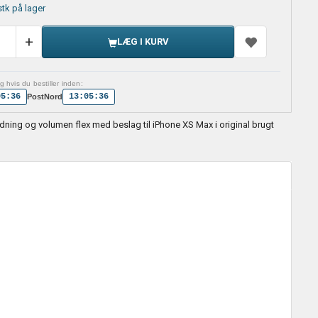
stk på lager
LÆG I KURV
 hvis du bestiller inden:
05:36
13:05:36
PostNord
dning og volumen flex med beslag til iPhone XS Max i original brugt