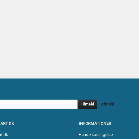
Tilmeld
Afmeld
ART.DK
INFORMATIONER
rt.dk
Handelsbetingelser