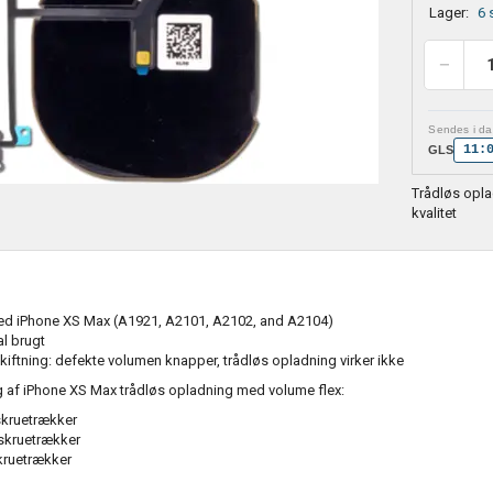
Lager:
6 
Sendes i dag
11:
GLS
Trådløs opla
kvalitet
d iPhone XS Max (A1921, A2101, A2102, and A2104)
al brugt
skiftning: defekte volumen knapper, trådløs opladning virker ikke
ng af iPhone XS Max trådløs opladning med volume flex:
skruetrækker
 skruetrækker
kruetrækker