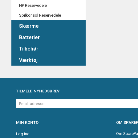
HP Reservedele
Spilkonsol Reservedele
Skærme
Batterier
Tilbehør
Værktøj
TILMELD NYHEDSBREV
Email-
adresse
MIN KONTO
OM SPAREP
Om SparePa
Log ind