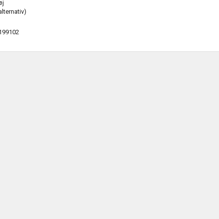
øj
alternativ)
199102