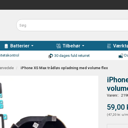
Batterier
Tilbehør
Værktø
itetskontrol
Da
30 dages fuld returret
ervedele
iPhone XS Max trådløs opladning med volume flex
iPhone
volume
Varenr.:
219
59,00 
(
47,20 kr.
u/