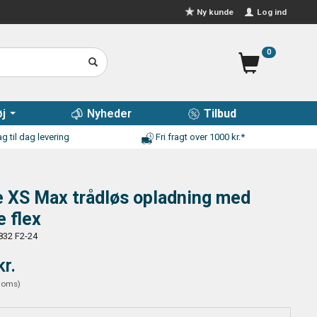
Log ind
Ny kunde
0
j
Nyheder
Tilbud
g til dag levering
Fri fragt over 1000 kr.*
 XS Max trådløs opladning med
 flex
832 F2-24
kr.
moms
)