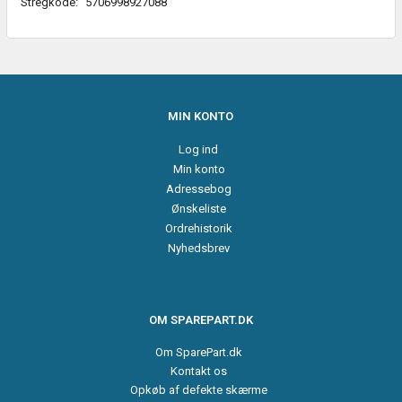
Stregkode:
5706998927088
MIN KONTO
Log ind
Min konto
Adressebog
Ønskeliste
Ordrehistorik
Nyhedsbrev
OM SPAREPART.DK
Om SparePart.dk
Kontakt os
Opkøb af defekte skærme