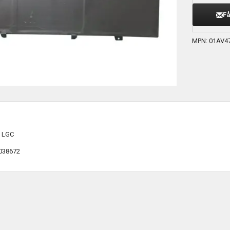
Få
MPN: 01AV4
n LGC
038672