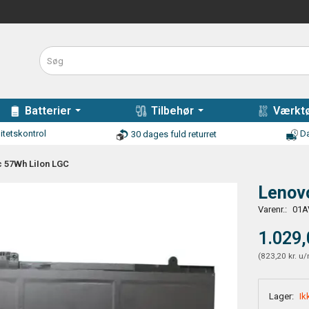
Batterier
Tilbehør
Værktø
itetskontrol
Da
30 dages fuld returret
c 57Wh LiIon LGC
Lenovo
Varenr.:
01A
1.029,
(
823,20 kr.
u/
Lager:
Ik