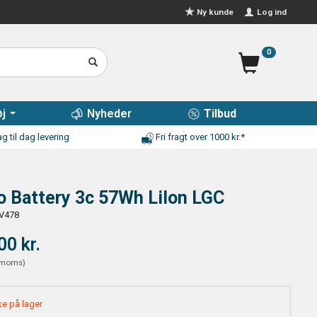
Log ind
Ny kunde
0
j
Nyheder
Tilbud
g til dag levering
Fri fragt over 1000 kr.*
 Battery 3c 57Wh LiIon LGC
V478
00 kr.
moms
)
ke på lager