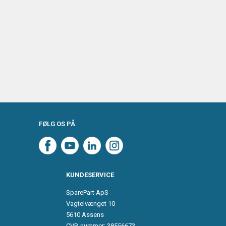
FØLG OS PÅ
KUNDESERVICE
SparePart ApS
Vagtelvænget 10
5610 Assens
CVR-nummer: 38556673