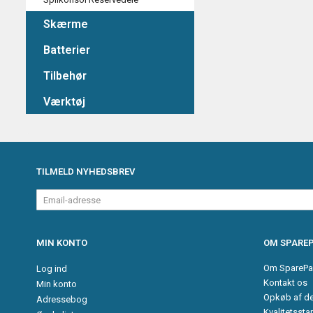
Skærme
Batterier
Tilbehør
Værktøj
TILMELD NYHEDSBREV
Email-
adresse
MIN KONTO
OM SPAREP
Om SparePa
Log ind
Kontakt os
Min konto
Opkøb af d
Adressebog
Kvalitetssta