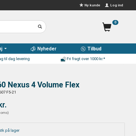
Log ind
Ny kunde
0
j
Nyheder
Tilbud
g til dag levering
Fri fragt over 1000 kr.*
60 Nexus 4 Volume Flex
607 F5-21
kr.
moms
)
stk på lager