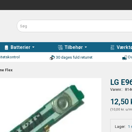
Batterier
Tilbehør
Værktø
itetskontrol
Da
30 dages fuld returret
me Flex
LG E9
Varenr.:
814
12,50 
(
10,00 kr.
u/
Lager:
1 