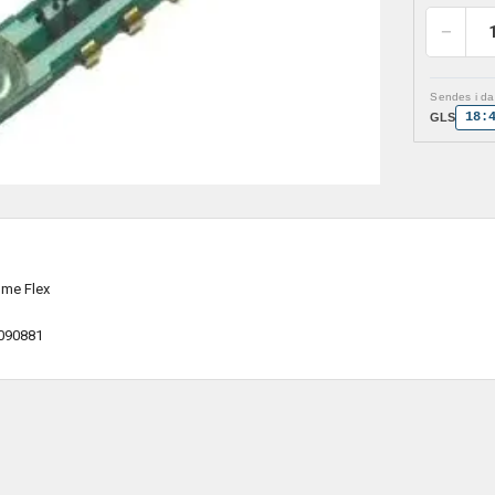
Sendes i dag
18:
GLS
ume Flex
090881