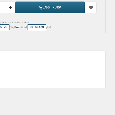
LÆG I KURV
 hvis du bestiller inden:
46:29
20:46:29
PostNord
(fre)
(fre)