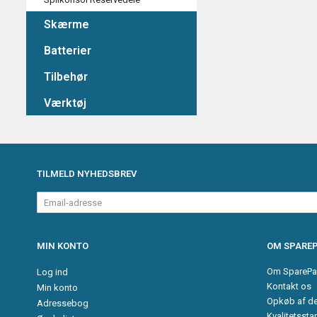
Skærme
Batterier
Tilbehør
Værktøj
TILMELD NYHEDSBREV
Email-
adresse
MIN KONTO
OM SPAREP
Om SparePa
Log ind
Kontakt os
Min konto
Opkøb af d
Adressebog
Kvalitetssta