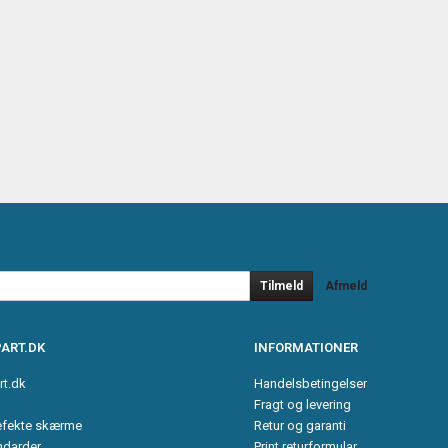
Tilmeld
Afmeld
ART.DK
INFORMATIONER
rt.dk
Handelsbetingelser
Fragt og levering
efekte skærme
Retur og garanti
ndarder
Print returformular