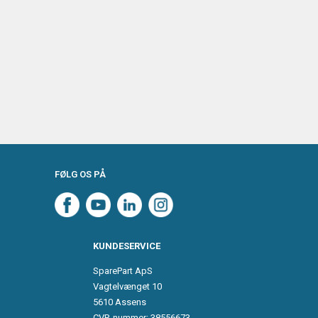
FØLG OS PÅ
KUNDESERVICE
SparePart ApS
Vagtelvænget 10
5610 Assens
CVR-nummer: 38556673