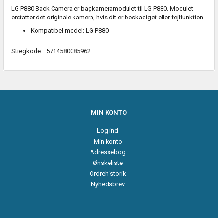
LG P880 Back Camera er bagkameramodulet til LG P880. Modulet
erstatter det originale kamera, hvis dit er beskadiget eller fejlfunktion.
Kompatibel model: LG P880
Stregkode:
5714580085962
MIN KONTO
Log ind
Min konto
Adressebog
Ønskeliste
Ordrehistorik
Nyhedsbrev