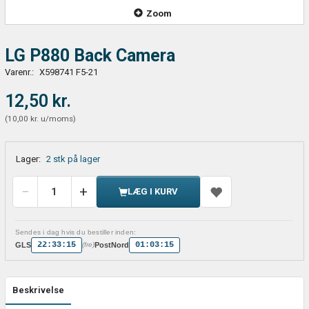
Zoom
LG P880 Back Camera
Varenr.:
X598741 F5-21
12,50 kr.
(
10,00 kr.
u/moms
)
Lager:
2 stk på lager
LÆG I KURV
Sendes i dag hvis du bestiller inden:
22:33:15
01:03:15
GLS
PostNord
(fre)
Beskrivelse