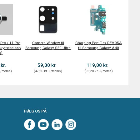
 Pro / 11 Pro
Camera Window til
Charging Port Flex REV.05A
yttelse sølv
Samsung Galaxy S20 Ultra
til Samsung Galaxy A40
k)
 kr.
59,00 kr.
119,00 kr.
/moms
)
(
47,20 kr.
u/moms
)
(
95,20 kr.
u/moms
)
FØLG OS PÅ