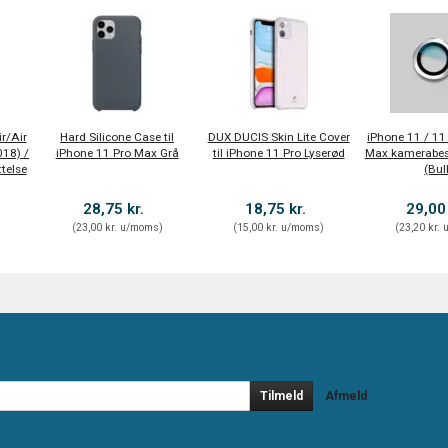
ir/Air
Hard Silicone Case til
DUX DUCIS Skin Lite Cover
iPhone 11 / 11
018) /
iPhone 11 Pro Max Grå
til iPhone 11 Pro Lyserød
Max kamerabesk
telse
(Bul
28,75 kr.
18,75 kr.
29,00
)
(
23,00 kr.
u/moms
)
(
15,00 kr.
u/moms
)
(
23,20 kr.
u
Tilmeld
Afmeld