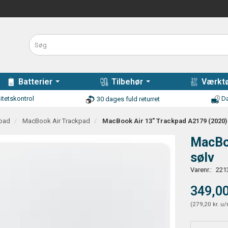
Batterier
Tilbehør
Værktø
itetskontrol
Da
30 dages fuld returret
pad
MacBook Air Trackpad
MacBook Air 13" Trackpad A2179 (2020) 
MacBoo
sølv
Varenr.:
221
349,00
(
279,20 kr.
u/