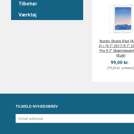
Tilbehør
Værktøj
Nordic Shield iPad (A
2) / (9.7" 2017/9.7" 2
Pro 9.7" Skærmbeskyt
(Bulk)
99,00 kr.
(
79,20 kr.
u/moms
TILMELD NYHEDSBREV
Email-
adresse