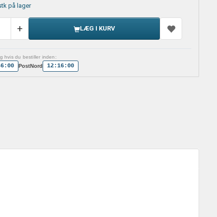
stk på lager
LÆG I KURV
 hvis du bestiller inden:
46:00
12:16:00
PostNord