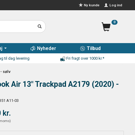
Log ind
Ny kunde
0
j
Nyheder
Tilbud
g til dag levering
Fri fragt over 1000 kr.*
- sølv
k Air 13" Trackpad A2179 (2020) -
351 A11-03
 kr.
moms
)