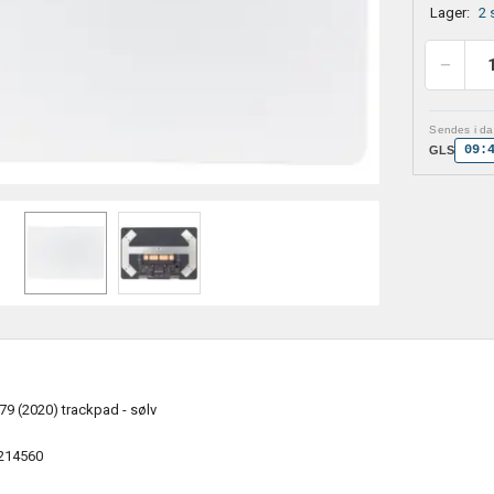
Lager:
2 
Sendes i dag
09:
GLS
9 (2020) trackpad - sølv
214560