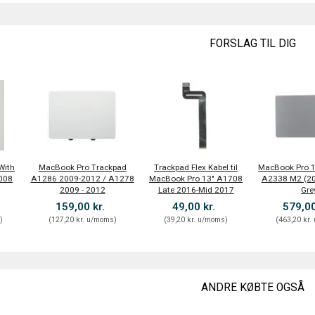
FORSLAG TIL DIG
With
MacBook Pro Trackpad
Trackpad Flex Kabel til
MacBook Pro 1
2008
A1286 2009-2012 / A1278
MacBook Pro 13" A1708
A2338 M2 (20
2009 - 2012
Late 2016-Mid 2017
Gre
159,00 kr.
49,00 kr.
579,00
s
)
(
127,20 kr.
u/moms
)
(
39,20 kr.
u/moms
)
(
463,20 kr.
ANDRE KØBTE OGSÅ