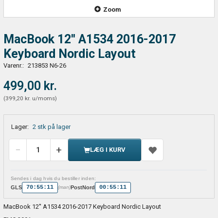
Zoom
MacBook 12'' A1534 2016-2017
Keyboard Nordic Layout
Varenr.:
213853 N6-26
499,00 kr.
(
399,20 kr.
u/moms
)
Lager:
2 stk på lager
LÆG I KURV
Sendes i dag hvis du bestiller inden:
70:55:10
00:55:10
GLS
PostNord
(man)
MacBook 12'' A1534 2016-2017 Keyboard Nordic Layout