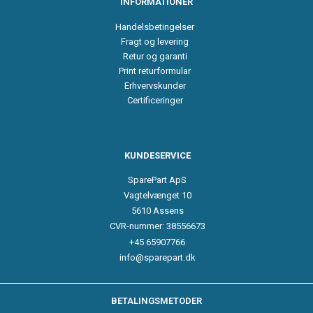
INFORMATIONER
Handelsbetingelser
Fragt og levering
Retur og garanti
Print returformular
Erhvervskunder
Certificeringer
KUNDESERVICE
SparePart ApS
Vagtelvænget 10
5610 Assens
CVR-nummer: 38556673
+45 65907766
info@sparepart.dk
BETALINGSMETODER