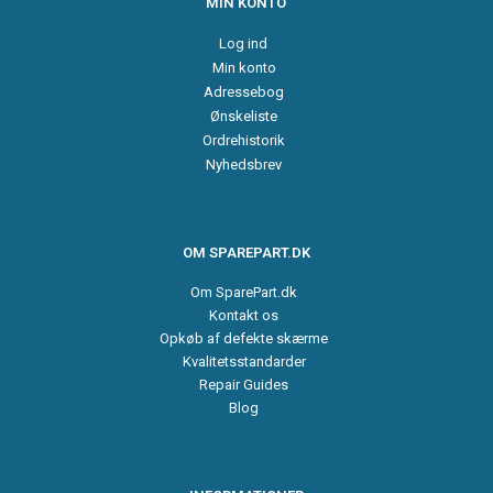
MIN KONTO
Log ind
Min konto
Adressebog
Ønskeliste
Ordrehistorik
Nyhedsbrev
OM SPAREPART.DK
Om SparePart.dk
Kontakt os
Opkøb af defekte skærme
Kvalitetsstandarder
Repair Guides
Blog